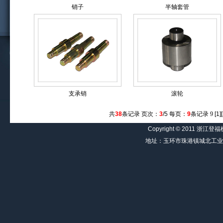
销子
半轴套管
支承销
滚轮
共
38
条记录 页次：
3
/5 每页：
9
条记录
9
[
1
][
Copyright © 2011 浙
地址：玉环市珠港镇城北工业